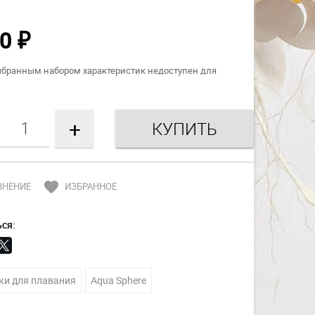
00
₽
ыбранным набором характеристик недоступен для
+
favorite
ВНЕНИЕ
ИЗБРАННОЕ
ся:
ки для плавания
Aqua Sphere