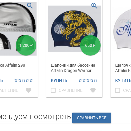
zoom_in
zoom_in
1 200
650
₽
₽
а Affalin 298
Шапочки для бассейна
Шапочка
Affalin Dragon Warrior
Affalin 
ТЬ
КУПИТЬ
КУПИТ
favorite
check_box_outline_blank
favorite
check_box_outline_blank
АВНЕНИЕ
СРАВНЕНИЕ
СРА
мендуем посмотреть