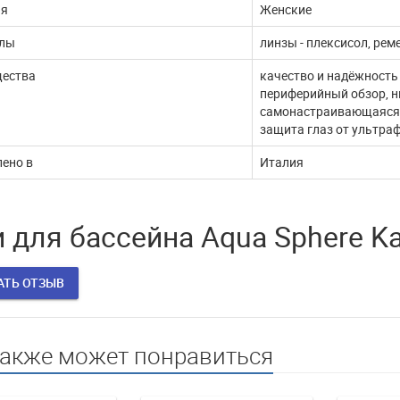
ия
Женские
жи через ЮКассу
работает
лы
линзы - плексисол, ре
 покупатели! В связи с
В эти сложные дни, наш интернет
ества
качество и надёжность
млением документов,
магазин продолжает работать. Мы с
периферийный обзор, н
ые платежи через п...
удовольствием выпол...
самонастраивающаяся п
ДАЛЬШЕ
ЧИТАТЬ ДАЛЬШЕ
защита глаз от ультра
ено в
Италия
 для бассейна Aqua Sphere K
АТЬ ОТЗЫВ
также может понравиться