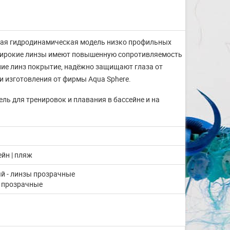
ная гидродинамическая модель низко профильных
 Широкие линзы имеют повышенную сопротивляемость
ние линз покрытие
, надёжно защищают глаза от
 изготовления от фирмы Aqua Sphere.
ь для тренировок и плавания в бассейне и на
йн | пляж
й - линзы прозрачные
 прозрачные
Изготовление на заказ
шапочек для плавания