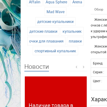
Affalin
Aqua Sphere
Arena
Обзор
Mad Wave
Женские
детские купальники
очков с л
детские плавки
купальник
к ударам 
ультрафио
очки для плавания
плавки
Женские
спортивный купальник
открытой 
Бренд
Новости
Серия :
Цвет :
Харак
Наличие товара в
Време