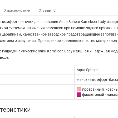
Характеристики
Отзывы (0)
 комфортные очки для плавания Aqua Sphere Kameleon Lady изящ
ёгкой системой натяжения ремешков при помощи задней пряжки.
и царапинам, качественное заводское предотвращающее запотева
летового излучения. Проверенное временем качество материалов и
 гидродинамические очки Kameleon Lady
изящная и надёжная модел
воде.
Aqua Sphere
женские комфорт, бассе
прозрачный, красны
фиолетовый - линзы
теристики
нно не доступны
Наш интернет магазин