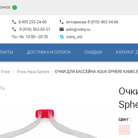
ЕННОЕ
1
8 495 255-24-60
оптовикам
8 (910) 465-54-66
phone
phone
8 (916) 563-65-51
adm@volny.ru
phone
mail
Пн—Вс 10:00—20:30
volny_stil
ТАКТЫ
ДОСТАВКА И ОПЛАТА
СКИДКИ
КАТАЛОГ 
Очки
Очки Aqua Sphere
ОЧКИ ДЛЯ БАССЕЙНА AQUA SPHERE KAMELE
Очк
ТЬ
Sphe
Цвет ::