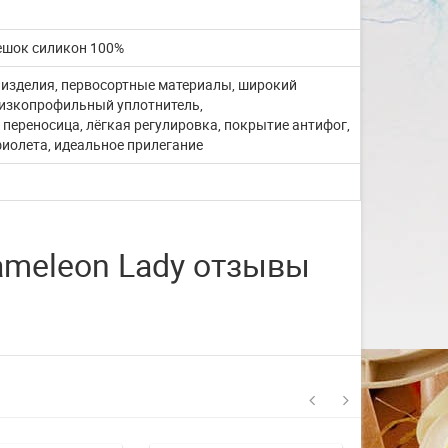
со с...
мешок силикон 100%
Изготовление на заказ шапочек для
 изделия, первосортные материалы, широкий
плавания со своим логотипом или
изкопрофильный уплотнитель,
рисунком. ...
ереносица, лёгкая регулировка, покрытие антифог,
ЧИТАТЬ ДАЛЬШЕ
фиолета, идеальное прилегание
ameleon Lady отзывы