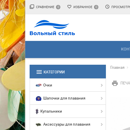
filter_none
favorite_border
access_time
СРАВНЕНИЕ
ИЗБРАННОЕ
ПРОСМОТР
0
0
КОН
Главная
menu
КАТЕГОРИИ
print
ПЕЧА
Очки
Шапочки для плавания
Купальники
Аксессуары для плавания