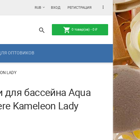
more_vert
RUB
ВХОД
РЕГИСТРАЦИЯ
shopping_cart
search
0
товар(ов) -
0
₽
ДЛЯ ОПТОВИКОВ
ON LADY
и для бассейна Aqua
re Kameleon Lady