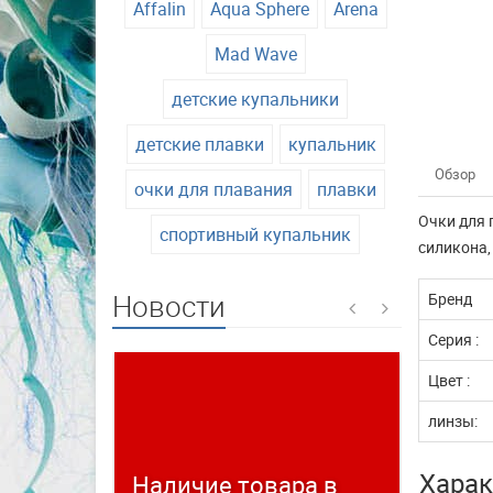
Affalin
Aqua Sphere
Arena
Mad Wave
детские купальники
детские плавки
купальник
Обзор
очки для плавания
плавки
Очки для 
спортивный купальник
силикона,
Новости
Бренд
Серия :
Цвет :
линзы:
Харак
Наличие товара в
Време