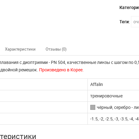
Категори
Теги:
оч
Характеристики
Отзывы (0)
плавания с диоптриями
- PN 504, качественные линзы с шагом по 0,5
 двойной ремешок.
Произведено в Корее.
Affalin
тренировочные
чёрный, серебро - 
-1.5, -2, -2.5, -3, -3.5, -4, -4
теристики
нно не доступны
Наш интернет магазин