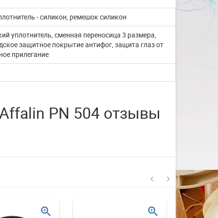
со с...
плотнитель - силикон, ремешок силикон
ий уплотнитель, сменная переносица 3 размера,
Изготовление на заказ шапочек для
плавания со своим логотипом или
дское защитное покрытие антифог, защита глаз от
рисунком. ...
ное прилегание
ЧИТАТЬ ДАЛЬШЕ
Affalin PN 504 отзывы
zoom_in
zoom_in