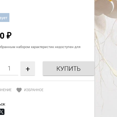
вует
50
₽
ыбранным набором характеристик недоступен для
+
favorite
ВНЕНИЕ
ИЗБРАННОЕ
ся: