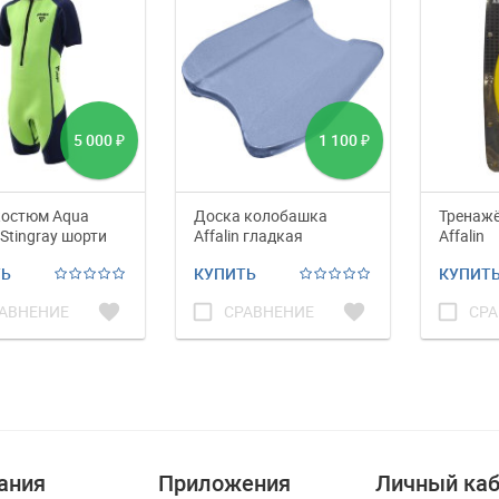
5 000
1 100
₽
₽
костюм Aqua
Доска колобашка
Тренаж
 Stingray шорти
Affalin гладкая
Affalin
й
ТЬ
КУПИТЬ
КУПИТ
favorite
check_box_outline_blank
favorite
check_box_outline_blank
АВНЕНИЕ
СРАВНЕНИЕ
СРА
ания
Приложения
Личный каб