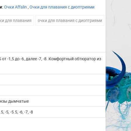
и:
Очки Affalin
,
Очки для плавания с диоптриями
ки для плавания
очки для плавания с диоптриями
 от -1,5 до -6, далее -7, -8. Комфортный обтюратор из
линзы дымчатые
.5, -5, -5.5, -6, -7, -8
Изготовление на заказ
шапочек для плавания