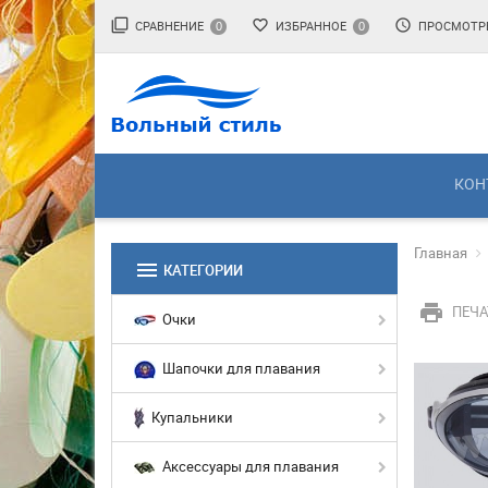
filter_none
favorite_border
access_time
СРАВНЕНИЕ
ИЗБРАННОЕ
ПРОСМОТР
0
0
КОН
Главная
menu
КАТЕГОРИИ
print
ПЕЧА
Очки
Шапочки для плавания
Купальники
Аксессуары для плавания