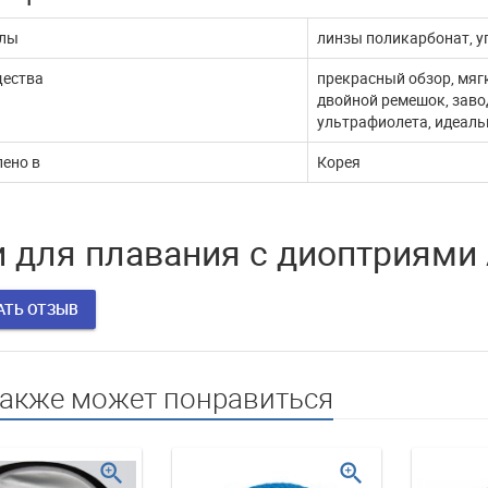
жи через ЮКассу
работает
лы
линзы поликарбонат, у
ества
прекрасный обзор, мягк
 покупатели! В связи с
В эти сложные дни, наш интернет
млением документов,
магазин продолжает работать. Мы с
двойной ремешок, заво
ые платежи через п...
удовольствием выпол...
ультрафиолета, идеаль
ДАЛЬШЕ
ЧИТАТЬ ДАЛЬШЕ
ено в
Корея
 для плавания с диоптриями 
АТЬ ОТЗЫВ
также может понравиться
zoom_in
zoom_in