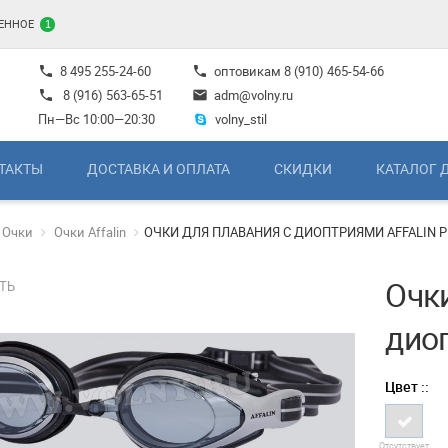
ЕННОЕ
1
8 495 255-24-60
оптовикам
8 (910) 465-54-66
phone
phone
8 (916) 563-65-51
adm@volny.ru
phone
mail
Пн—Вс 10:00—20:30
volny_stil
ТАКТЫ
ДОСТАВКА И ОПЛАТА
СКИДКИ
КАТАЛОГ 
Очки
Очки Affalin
ОЧКИ ДЛЯ ПЛАВАНИЯ С ДИОПТРИЯМИ AFFALIN P
Очк
ТЬ
диоп
Цвет ::
Отсутствует