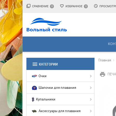
filter_none
favorite_border
access_time
СРАВНЕНИЕ
ИЗБРАННОЕ
ПРОСМОТР
0
0
КОН
Главная
menu
КАТЕГОРИИ
print
ПЕЧА
Очки
Шапочки для плавания
Купальники
Аксессуары для плавания