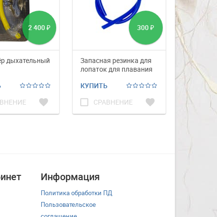
2 400
300
₽
₽
ёр дыхательный
Запасная резинка для
Лопатки 
лопаток для плавания
Affalin H
2x0.5 м
D301
Ь
КУПИТЬ
КУПИТЬ
favorite
check_box_outline_blank
favorite
check_box_outline_blank
ВНЕНИЕ
СРАВНЕНИЕ
СРА
инет
Информация
Политика обработки ПД
Пользовательское
соглашение