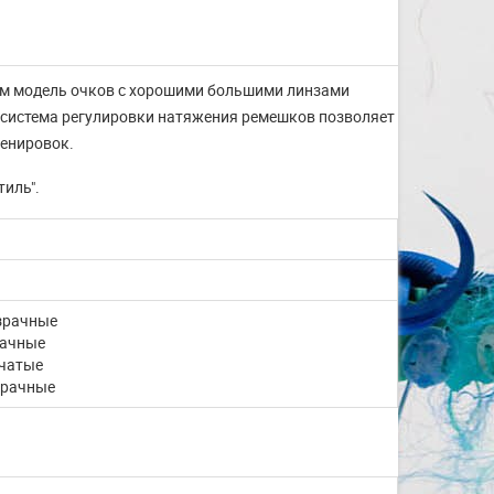
енем модель очков с хорошими большими линзами
 система регулировки натяжения ремешков позволяет
ренировок.
тиль".
зрачные
рачные
мчатые
зрачные
Изготовление на заказ
шапочек для плавания