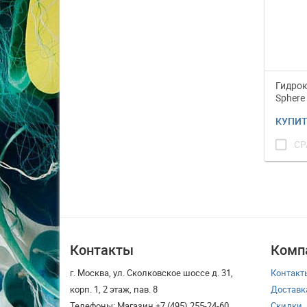
Гидро
Sphere
детски
КУПИ
check_box_outline_blank
СР
Контакты
Комп
г. Москва, ул. Сколковское шоссе д. 31,
Контакт
корп. 1, 2 этаж, пав. 8
Доставк
Телефоны: Магазин +7 (495) 255-24-60
Скидки