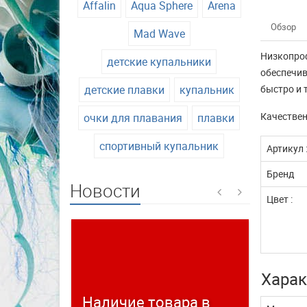
Affalin
Aqua Sphere
Arena
Обзор
Mad Wave
Низкопроф
детские купальники
обеспечив
детские плавки
купальник
быстро и 
Качестве
очки для плавания
плавки
спортивный купальник
Артикул 
Бренд
Новости
Цвет :
Харак
Наличие товара в
Време