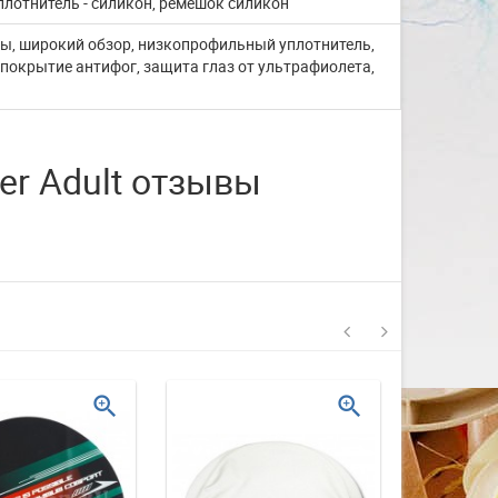
плотнитель - силикон, ремешок силикон
со с...
, широкий обзор, низкопрофильный уплотнитель,
покрытие антифог, защита глаз от ультрафиолета,
Изготовление на заказ шапочек для
плавания со своим логотипом или
рисунком. ...
ЧИТАТЬ ДАЛЬШЕ
er Adult отзывы
zoom_in
zoom_in