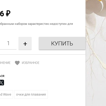
26
₽
ыбранным набором характеристик недоступен для
+
favorite
ВНЕНИЕ
ИЗБРАННОЕ
ся:
d Wave
очки для плавания