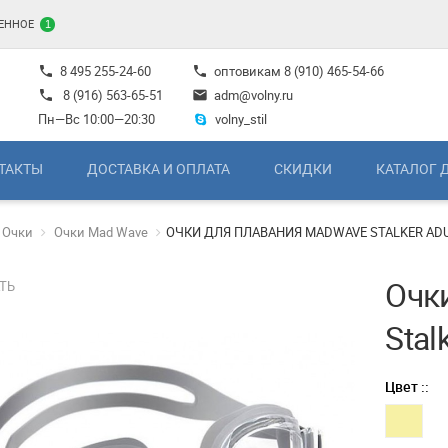
ЕННОЕ
1
8 495 255-24-60
оптовикам
8 (910) 465-54-66
phone
phone
8 (916) 563-65-51
adm@volny.ru
phone
mail
Пн—Вс 10:00—20:30
volny_stil
ТАКТЫ
ДОСТАВКА И ОПЛАТА
СКИДКИ
КАТАЛОГ 
Очки
Очки Mad Wave
ОЧКИ ДЛЯ ПЛАВАНИЯ MADWAVE STALKER AD
Очк
ТЬ
Stal
Цвет ::