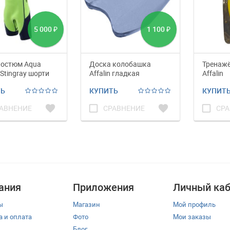
5 000
1 100
₽
₽
костюм Aqua
Доска колобашка
Тренаж
 Stingray шорти
Affalin гладкая
Affalin
й
ТЬ
КУПИТЬ
КУПИТ
favorite
check_box_outline_blank
favorite
check_box_outline_blank
АВНЕНИЕ
СРАВНЕНИЕ
СРА
ания
Приложения
Личный каб
ы
Магазин
Мой профиль
а и оплата
Фото
Мои заказы
Блог