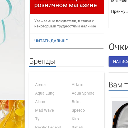
Материа
розничном магазине
плате
Преимущ
Уважаемые покупатели, в связи с
Уважаемые
некоторыми трудностями наличие
переофор
товаров в интернет магаз...
электронн
ЧИТАТЬ ДАЛЬШЕ
ЧИТАТЬ 
Очки
Бренды
НАПИС
Вам 
Arena
Affalin
Aqua Lung
Aqua Sphere
Alcom
Beko
Mad Wave
Speedo
Tyr
Kito
Pacific Legend
Sahab