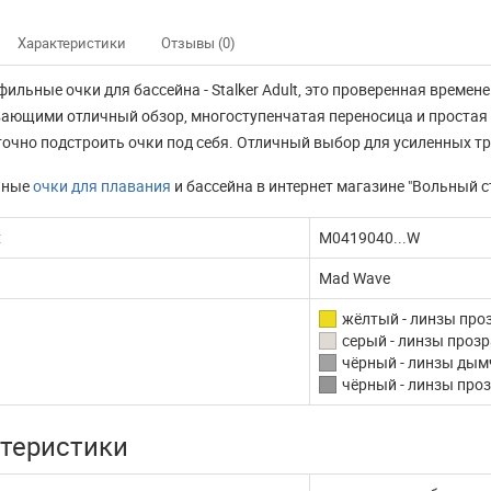
Характеристики
Отзывы (0)
ильные очки для бассейна - Stalker Adult, это проверенная врем
ающими отличный обзор, многоступенчатая переносица и простая
точно подстроить очки под себя. Отличный выбор для усиленных т
нные
очки для плавания
и бассейна в интернет магазине "Вольный с
:
M0419040...W
Mad Wave
жёлтый - линзы про
серый - линзы проз
чёрный - линзы ды
чёрный - линзы про
теристики
нно не доступны
Наш интернет магазин