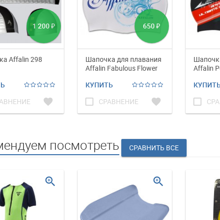
1 200
650
₽
₽
а Affalin 298
Шапочка для плавания
Шапочка
Affalin Fabulous Flower
Affalin 
ТЬ
КУПИТЬ
КУПИТ
favorite
check_box_outline_blank
favorite
check_box_outline_blank
АВНЕНИЕ
СРАВНЕНИЕ
СРА
мендуем посмотреть
zoom_in
zoom_in