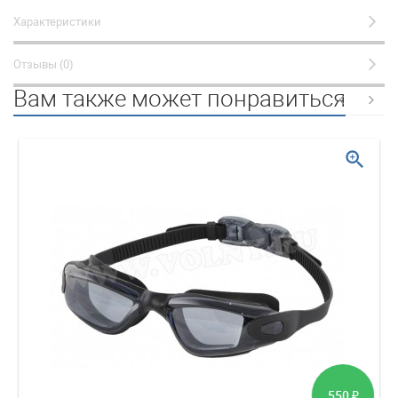
Характеристики
Отзывы (0)
Вам также может понравиться
zoom_in
550
₽