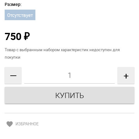
Размер:
Отсутствует
750
₽
Товар с выбранным набором характеристик недоступен для
покупки
—
+
favorite
ИЗБРАННОЕ