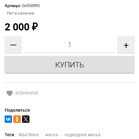
Артикул:
Ок950995
Нет в наличии
2 000
₽
—
+
favorite
ИЗБРАННОЕ
Поделиться:
Теги:
Mad Wave
маска
подводная маска