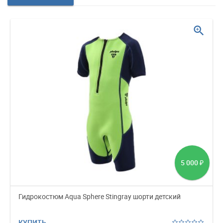
zoom_in
5 000
₽
Гидрокостюм Aqua Sphere Stingray шорти детский
КУПИТЬ