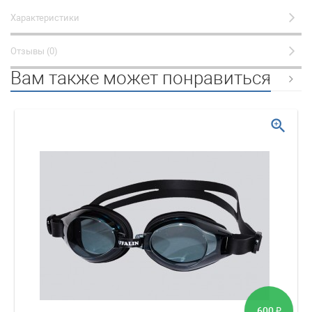
Характеристики
Отзывы (0)
Вам также может понравиться
zoom_in
600
₽