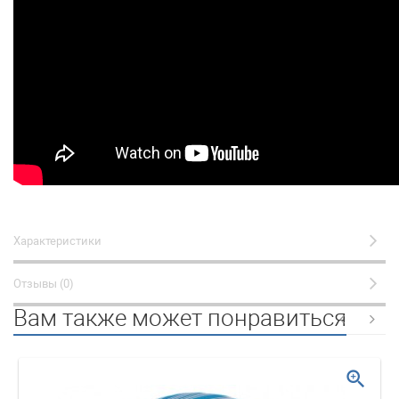
Характеристики
Отзывы (0)
Вам также может понравиться
zoom_in