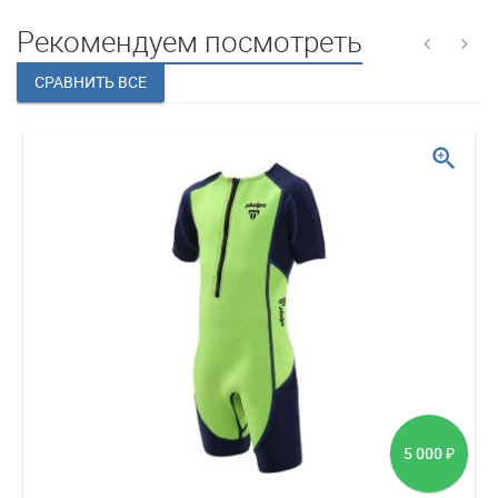
Рекомендуем посмотреть
zoom_in
5 000
₽