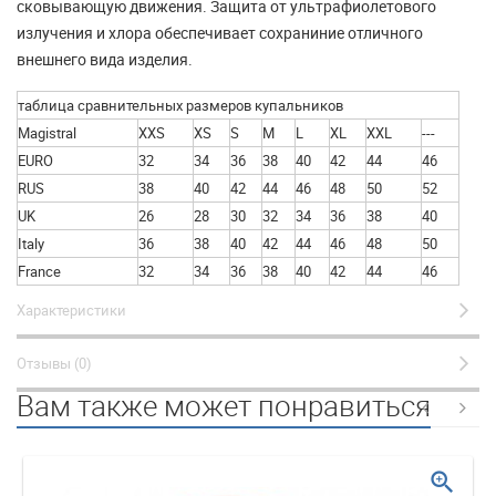
сковывающую движения. Защита от ультрафиолетового
излучения и хлора обеспечивает сохраниние отличного
внешнего вида изделия.
таблица сравнительных размеров купальников
Magistral
XXS
XS
S
M
L
XL
XXL
---
EURO
32
34
36
38
40
42
44
46
RUS
38
40
42
44
46
48
50
52
UK
26
28
30
32
34
36
38
40
Italy
36
38
40
42
44
46
48
50
France
32
34
36
38
40
42
44
46
Характеристики
Отзывы (0)
Вам также может понравиться
zoom_in