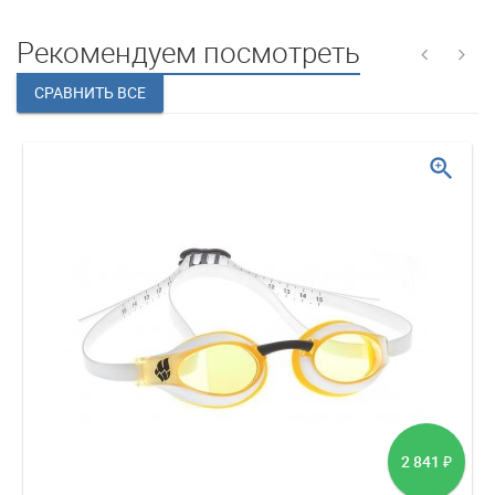
Рекомендуем посмотреть
zoom_in
2 841
₽