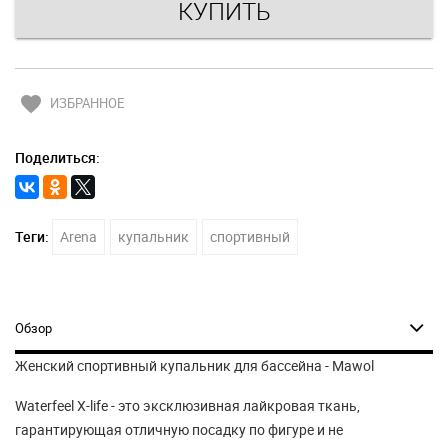
favorite
ИЗБРАННОЕ
Поделиться:
Теги:
Arena
купальник
спортивный
Обзор
Женский спортивный купальник для бассейна -
M
awol
Waterfeel X-life - это эксклюзивная лайкровая ткань,
гарантирующая отличную посадку по фигуре и не