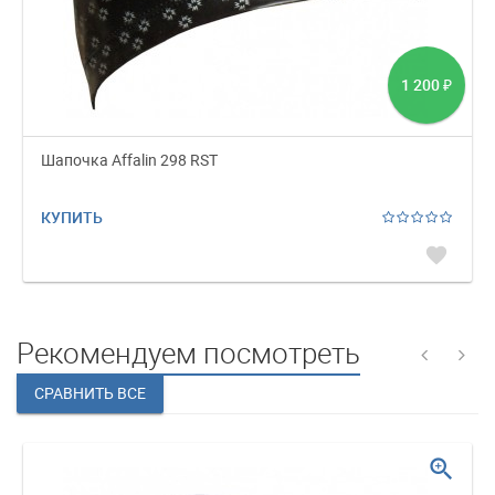
1 200
₽
Шапочка Affalin 298 RST
КУПИТЬ
favorite
Рекомендуем посмотреть
zoom_in