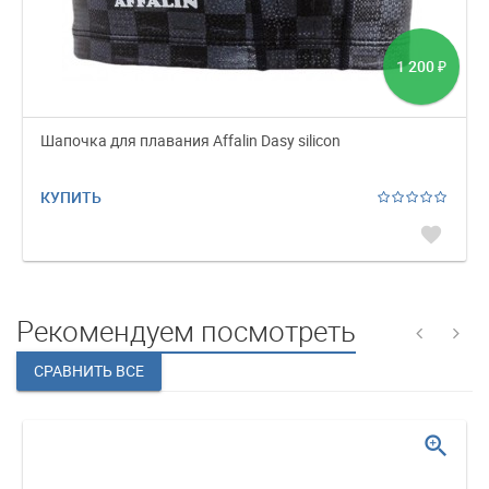
1 200
₽
Шапочка для плавания Affalin Dasy silicon
КУПИТЬ
favorite
Рекомендуем посмотреть
zoom_in