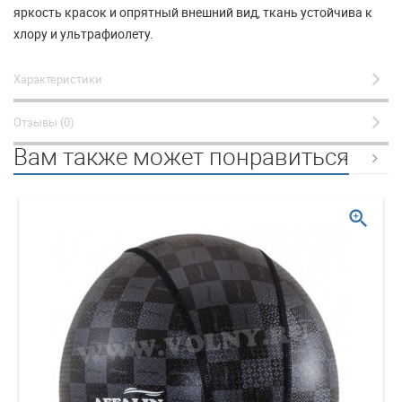
яркость красок и опрятный внешний вид, ткань устойчива к
хлору и ультрафиолету.
Характеристики
Отзывы (0)
Вам также может понравиться
zoom_in