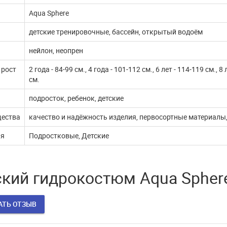
жи через ЮКассу
работает
Aqua Sphere
детские тренировочные, бассейн, открытый водоём
 покупатели! В связи с
В эти сложные дни, наш интернет
млением документов,
магазин продолжает работать. Мы с
нейлон, неопрен
ые платежи через п...
удовольствием выпол...
 рост
2 года - 84-99 см., 4 года - 101-112 см., 6 лет - 114-119 см., 8
ДАЛЬШЕ
ЧИТАТЬ ДАЛЬШЕ
см.
подросток, ребенок, детские
ества
качество и надёжность изделия, первосортные материалы
ия
Подростковые, Детские
кий гидрокостюм Aqua Sphere
АТЬ ОТЗЫВ