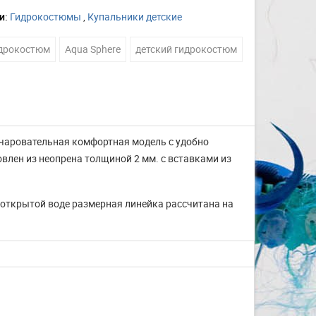
и:
Гидрокостюмы
,
Купальники детские
дрокостюм
Aqua Sphere
детский гидрокостюм
 очаровательная комфортная модель с удобно
влен из неопрена толщиной 2 мм. с вставками из
 открытой воде размерная линейка рассчитана на
Изготовление на заказ
шапочек для плавания