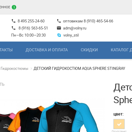
ЕННОЕ
1
8 495 255-24-60
оптовикам
8 (910) 465-54-66
phone
phone
8 (916) 563-65-51
adm@volny.ru
phone
mail
Пн—Вс 10:00—20:30
volny_stil
ТАКТЫ
ДОСТАВКА И ОПЛАТА
СКИДКИ
КАТАЛОГ 
Гидрокостюмы
ДЕТСКИЙ ГИДРОКОСТЮМ AQUA SPHERE STINGRAY
Дет
ТЬ
Sphe
цвет:
Отсутствует