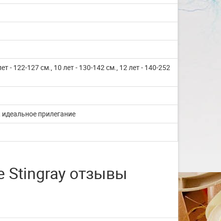
со с...
Изготовление на заказ шапочек для
плавания со своим логотипом или
рисунком. ...
 лет - 122-127 см., 10 лет - 130-142 см., 12 лет - 140-252
ЧИТАТЬ ДАЛЬШЕ
, идеальное прилегание
 Stingray отзывы