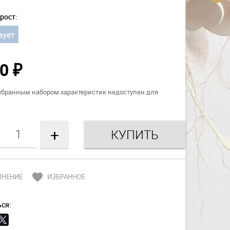
рост:
вует
50
₽
ыбранным набором характеристик недоступен для
+
favorite
ВНЕНИЕ
ИЗБРАННОЕ
ся: