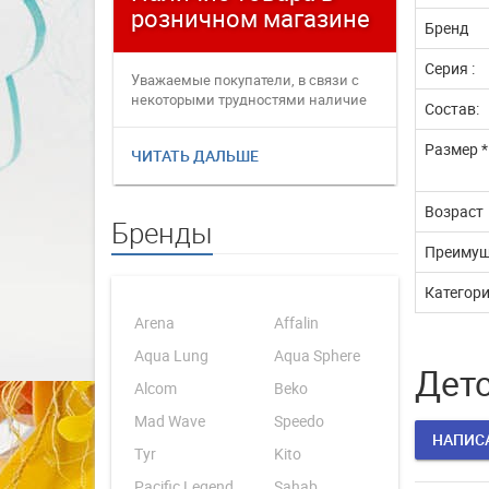
розничном магазине
плате
Бренд
Серия :
Уважаемые покупатели, в связи с
Уважаемые
некоторыми трудностями наличие
переофор
Состав:
товаров в интернет магаз...
электронн
Размер *
ЧИТАТЬ ДАЛЬШЕ
ЧИТАТЬ 
Возраст
Бренды
Преимущ
Категор
Arena
Affalin
Aqua Lung
Aqua Sphere
Детс
Alcom
Beko
Mad Wave
Speedo
НАПИС
Tyr
Kito
Pacific Legend
Sahab