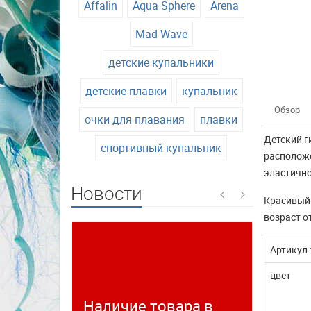
Affalin
Aqua Sphere
Arena
Mad Wave
детские купальники
детские плавки
купальник
Обзор
очки для плавания
плавки
Детский г
спортивный купальник
расположе
эластично
Новости
Красивый 
возраст от
Артикул 
цвет
Наличие товара в
Време