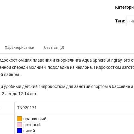
Категори
Теги:
ги
Характеристики
Отзывы (0)
идрокостюм для плавания и сноркелинга Aqua Sphere Stingray, это
нной спереди молнией, подкладка из нейлона. Гидрокостюм изгото
й лайкры.
и удобный детский гидрокостюм для занятий спортом в бассейне и
 2 лет до 12-14 лет.
:
TN920171
оранжевый
розовый
нно не доступны
Наш интернет магазин
синий