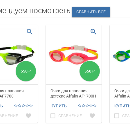
мендуем посмотреть
zoom_in
zoom_in
550
550
₽
₽
ля плавания
Очки для плавания
Очки дл
 AF7700
детские Affalin AF1700H
Affalin 
ТЬ
КУПИТЬ
КУПИТ
favorite
check_box_outline_blank
favorite
check_box_outline_blank
АВНЕНИЕ
СРАВНЕНИЕ
СРА