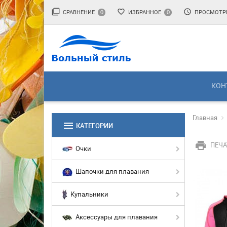
filter_none
favorite_border
access_time
СРАВНЕНИЕ
ИЗБРАННОЕ
ПРОСМОТР
0
0
КОН
Главная
menu
КАТЕГОРИИ
print
ПЕЧА
Очки
Шапочки для плавания
Купальники
Аксессуары для плавания