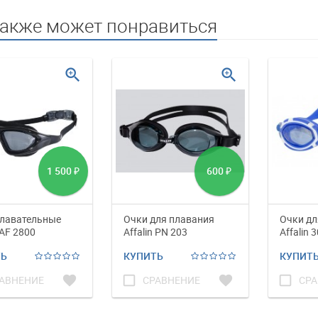
также может понравиться
zoom_in
zoom_in
1 500
600
₽
₽
плавательные
Очки для плавания
Очки дл
 AF 2800
Affalin PN 203
Affalin 
ТЬ
КУПИТЬ
КУПИТ
favorite
check_box_outline_blank
favorite
check_box_outline_blank
АВНЕНИЕ
СРАВНЕНИЕ
СРА