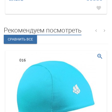
favorite
Рекомендуем посмотреть
zoom_in