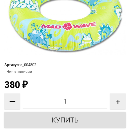
Артикул:
а_004802
Нет в наличии
380
₽
—
+