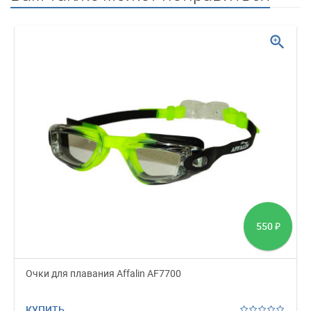
zoom_in
550
₽
Очки для плавания Affalin AF7700
КУПИТЬ