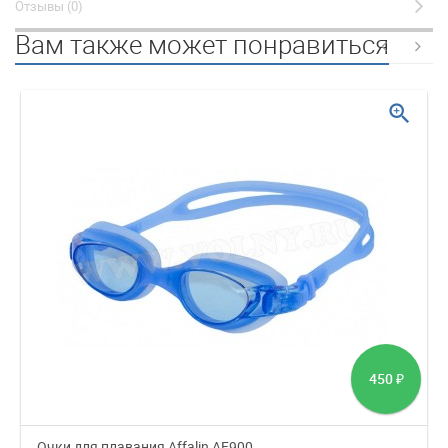
Отзывы (0)
Вам также может понравиться
zoom_in
450
₽
Очки для плавания Affalin AF900