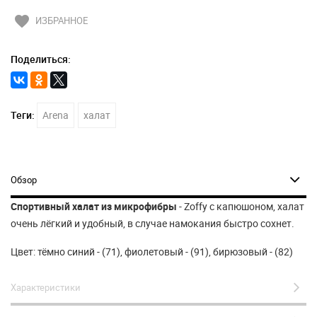
favorite
ИЗБРАННОЕ
Поделиться:
Теги:
Arena
халат
Обзор
Спортивный халат из микрофибры
- Zoffy с капюшоном, халат
очень лёгкий и удобный, в случае намокания быстро сохнет.
Цвет: тёмно синий - (71), фиолетовый - (91), бирюзовый - (82)
Характеристики