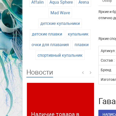
Обзор
Affalin
Aqua Sphere
Arena
Яркие и б
Mad Wave
отлично д
детские купальники
детские плавки
купальник
Яркие сп
очки для плавания
плавки
Артикул 
спортивный купальник
Состав :
Бренд
Новости
Изготовл
Гава
Наличие товара в
Време
НАПИС