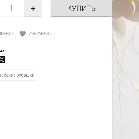
+
favorite
ВНЕНИЕ
ИЗБРАННОЕ
ся:
вайские рубашки