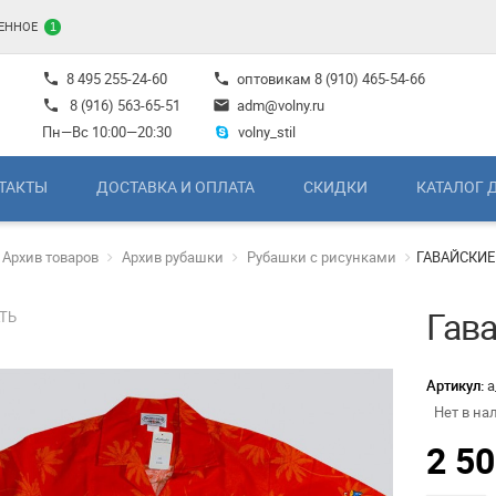
ЕННОЕ
1
8 495 255-24-60
оптовикам
8 (910) 465-54-66
phone
phone
8 (916) 563-65-51
adm@volny.ru
phone
mail
Пн—Вс 10:00—20:30
volny_stil
ТАКТЫ
ДОСТАВКА И ОПЛАТА
СКИДКИ
КАТАЛОГ 
Архив товаров
Архив рубашки
Рубашки с рисунками
ГАВАЙСКИЕ
Гав
ТЬ
Артикул:
а
Нет в на
2 5