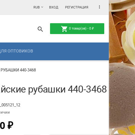
more_vert
RUB
ВХОД
РЕГИСТРАЦИЯ
shopping_cart
search
0
товар(ов) -
0
₽
ДЛЯ ОПТОВИКОВ
 РУБАШКИ 440-3468
айские рубашки 440-3468
_005121_12
личии
00
₽