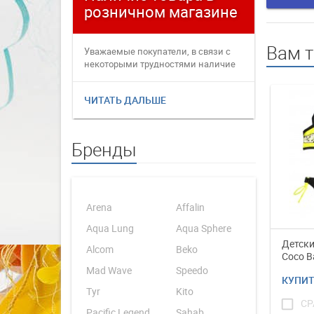
розничном магазине
плате
Вам 
Уважаемые покупатели, в связи с
Уважаемые
некоторыми трудностями наличие
переофор
товаров в интернет магаз...
электронн
ЧИТАТЬ ДАЛЬШЕ
ЧИТАТЬ 
Бренды
Arena
Affalin
Aqua Lung
Aqua Sphere
Детски
Alcom
Beko
Coco B
Mad Wave
Speedo
КУПИ
Tyr
Kito
check_box_outline_blank
СР
Pacific Legend
Sahab