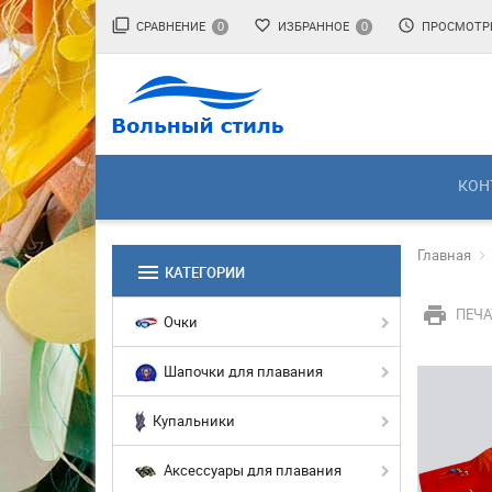
filter_none
favorite_border
access_time
СРАВНЕНИЕ
ИЗБРАННОЕ
ПРОСМОТР
0
0
КОН
Главная
menu
КАТЕГОРИИ
print
ПЕЧА
Очки
Шапочки для плавания
Купальники
Аксессуары для плавания