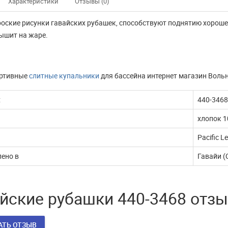
Характеристики
Отзывы (0)
роские рисунки гавайских рубашек, способствуют поднятию хороше
ышит на жаре.
ортивные
слитные купальники
для бассейна интернет магазин Воль
:
440-3468
хлопок 1
Pacific L
ено в
Гавайи 
йские рубашки 440-3468 отз
нно не доступны
Наш интернет магазин
АТЬ ОТЗЫВ