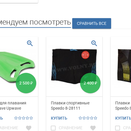
мендуем посмотреть
zoom_in
zoom_in
2 500
2 400
₽
₽
для плавания
Плавки спортивные
Плавки 
ave Upwave
Speedo 8-28111
Speedo 
ТЬ
КУПИТЬ
КУПИТ
favorite
check_box_outline_blank
favorite
check_box_outline_blank
АВНЕНИЕ
СРАВНЕНИЕ
СРА