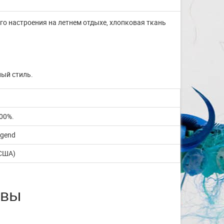
го настроения на летнем отдыхе, хлопковая ткань
ный стиль.
00%.
egend
(США)
ывы
Изготовление на заказ
шапочек для плавания