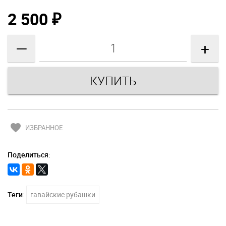
2 500
₽
—
+
favorite
ИЗБРАННОЕ
Поделиться:
Теги:
гавайские рубашки