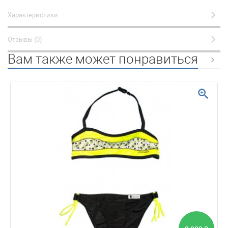
Характеристики
Отзывы (0)
Вам также может понравиться
zoom_in