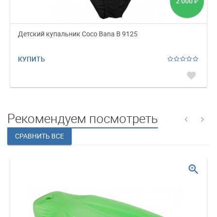
2 000
₽
Детский купальник Coco Bana B 9125
КУПИТЬ
favorite
Рекомендуем посмотреть
zoom_in