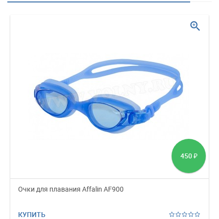
zoom_in
450
₽
Очки для плавания Affalin AF900
КУПИТЬ