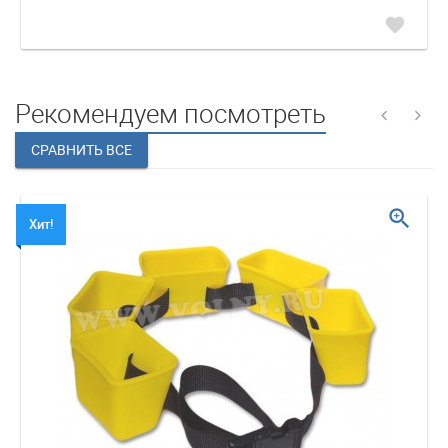
favorite
Рекомендуем посмотреть
zoom_in
Хит!