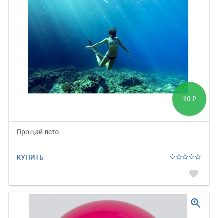
10
₽
Прощай лето
КУПИТЬ
favorite
zoom_in