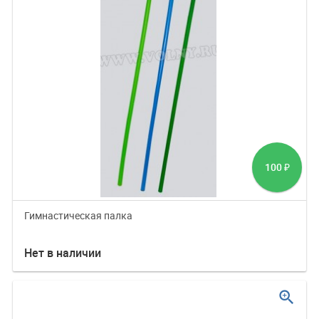
100
₽
Гимнастическая палка
Нет в наличии
zoom_in