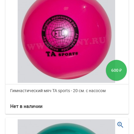
600
₽
Гимнастический мяч TA sports - 20 см. с насосом
Нет в наличии
zoom_in