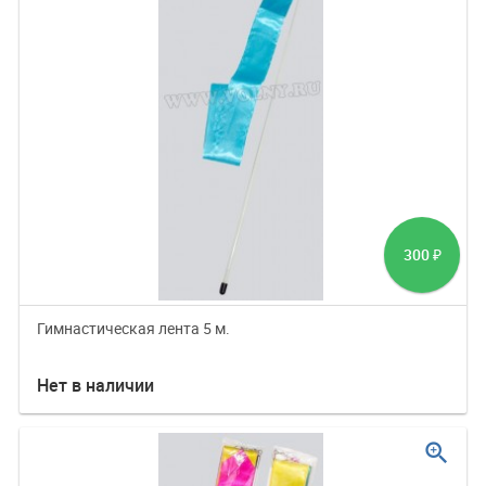
300
₽
Гимнастическая лента 5 м.
Нет в наличии
zoom_in