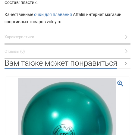
Состав: пластик.
Качественные
очки для плавания
Affalin интернет магазин
спортивных товаров volny.ru.
Характеристики
Отзывы (0)
Вам также может понравиться
zoom_in