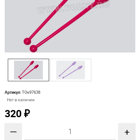
Артикул:
ТОк97638
Нет в наличии
320
₽
—
+