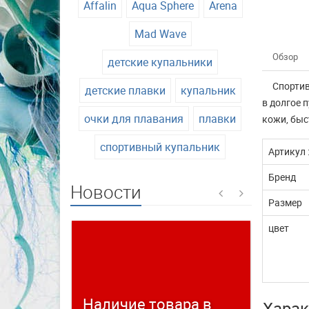
Affalin
Aqua Sphere
Arena
Mad Wave
Обзор
детские купальники
Спортив
детские плавки
купальник
в долгое 
очки для плавания
плавки
кожи, быс
спортивный купальник
Артикул 
Бренд
Новости
Размер
цвет
Наличие товара в
Време
Харак