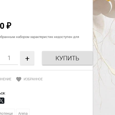
00
₽
ыбранным набором характеристик недоступен для
+
favorite
ВНЕНИЕ
ИЗБРАННОЕ
ся:
лотенце
Arena