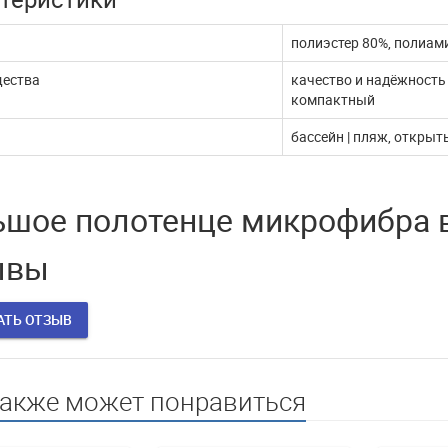
жи через ЮКассу
работает
полиэстер 80%, полиам
 покупатели! В связи с
В эти сложные дни, наш интернет
ества
качество и надёжность 
млением документов,
магазин продолжает работать. Мы с
компактный
ые платежи через п...
удовольствием выпол...
бассейн | пляж, откры
ДАЛЬШЕ
ЧИТАТЬ ДАЛЬШЕ
шое полотенце микрофибра в 
ывы
АТЬ ОТЗЫВ
также может понравиться