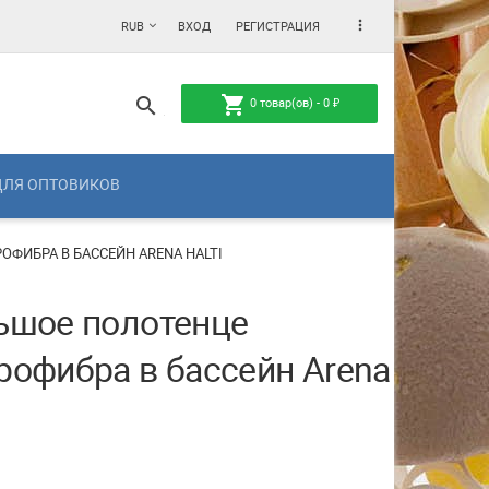
more_vert
RUB
ВХОД
РЕГИСТРАЦИЯ
shopping_cart
search
0
товар(ов) -
0
₽
ДЛЯ ОПТОВИКОВ
ФИБРА В БАССЕЙН ARENA HALTI
ьшое полотенце
рофибра в бассейн Arena
i