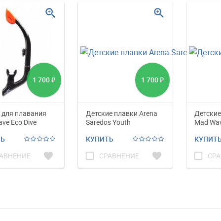
zoom_in
zoom_in
1 700
1 700
₽
₽
 для плавания
Детские плавки Arena
Детские
ve Eco Dive
Saredos Youth
Mad Wav
ТЬ
КУПИТЬ
КУПИТ
favorite
check_box_outline_blank
favorite
check_box_outline_blank
АВНЕНИЕ
СРАВНЕНИЕ
СРА