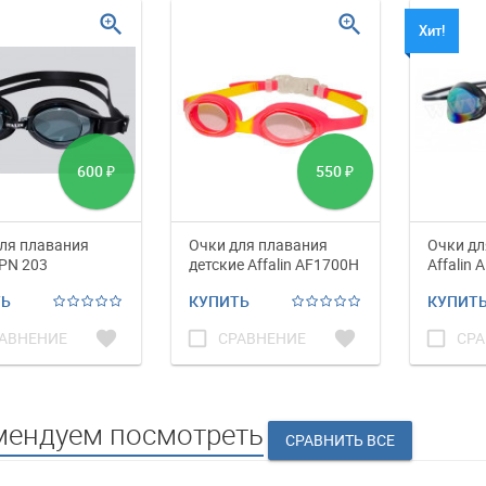
zoom_in
zoom_in
Хит!
600
550
₽
₽
ля плавания
Очки для плавания
Очки дл
 PN 203
детские Affalin AF1700H
Affalin 
ТЬ
КУПИТЬ
КУПИТ
favorite
check_box_outline_blank
favorite
check_box_outline_blank
АВНЕНИЕ
СРАВНЕНИЕ
СРА
мендуем посмотреть