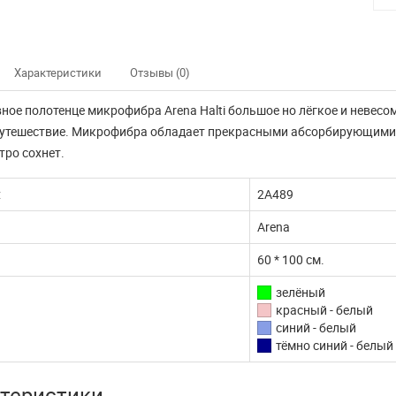
Характеристики
Отзывы (0)
ное полотенце микрофибра Arena Halti большое но лёгкое и невесомо
путешествие. Микрофибра обладает прекрасными абсорбирующими 
тро сохнет.
:
2A489
Arena
60 * 100 см.
зелёный
красный - белый
синий - белый
тёмно синий - белый
нно не доступны
Наш интернет магазин
теристики