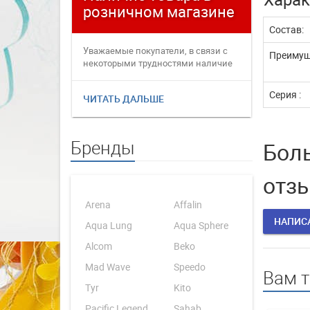
розничном магазине
плате
Состав:
Уважаемые покупатели, в связи с
Уважаемые
Преимущ
некоторыми трудностями наличие
переофор
товаров в интернет магаз...
электронн
Серия :
ЧИТАТЬ ДАЛЬШЕ
ЧИТАТЬ 
Бренды
Боль
отз
Arena
Affalin
НАПИС
Aqua Lung
Aqua Sphere
Alcom
Beko
Mad Wave
Speedo
Вам 
Tyr
Kito
Pacific Legend
Sahab