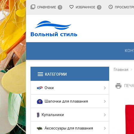
filter_none
favorite_border
access_time
СРАВНЕНИЕ
ИЗБРАННОЕ
ПРОСМОТР
0
0
КОН
Главная
menu
КАТЕГОРИИ
print
ПЕЧА
Очки
Шапочки для плавания
Купальники
Аксессуары для плавания