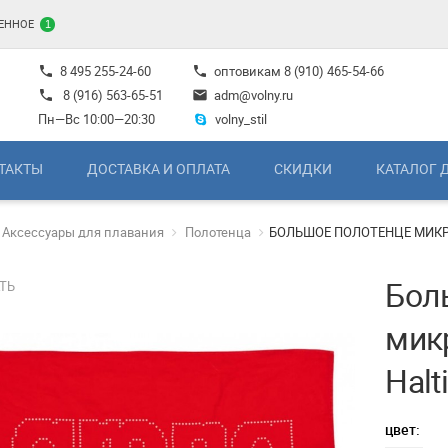
ЕННОЕ
1
8 495 255-24-60
оптовикам
8 (910) 465-54-66
phone
phone
8 (916) 563-65-51
adm@volny.ru
phone
mail
Пн—Вс 10:00—20:30
volny_stil
ТАКТЫ
ДОСТАВКА И ОПЛАТА
СКИДКИ
КАТАЛОГ 
Аксессуары для плавания
Полотенца
БОЛЬШОЕ ПОЛОТЕНЦЕ МИКРО
Бол
ТЬ
мик
Halt
цвет: