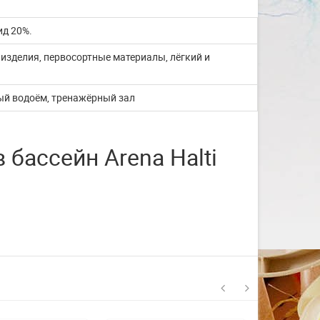
со с...
ид 20%.
Изготовление на заказ шапочек для
изделия, первосортные материалы, лёгкий и
плавания со своим логотипом или
рисунком. ...
тый водоём, тренажёрный зал
ЧИТАТЬ ДАЛЬШЕ
бассейн Arena Halti