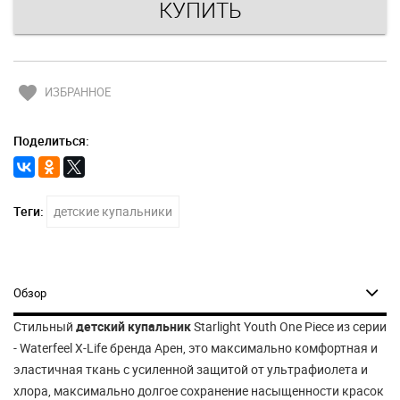
favorite
ИЗБРАННОЕ
Поделиться:
Теги:
детские купальники
Обзор
Стильный
детский купальник
Starlight Youth One Piece из серии
- Waterfeel X-Life бренда Арен, это максимально комфортная и
эластичная ткань с усиленной защитой от ультрафиолета и
хлора, максимально долгое сохранение насыщенности красок