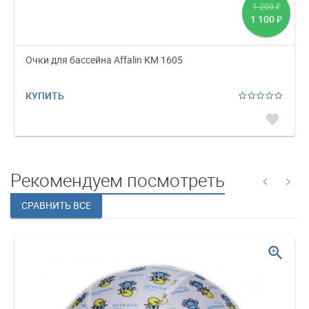
1 200
₽
1 100
₽
Очки для бассейна Affalin KM 1605
КУПИТЬ
favorite
Рекомендуем посмотреть
zoom_in