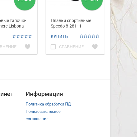
овые тапочки
Плавки спортивные
Плавки с
here Lisbona
Speedo 8-28111
Speedo 8
Ь
КУПИТЬ
КУПИТЬ
favorite
check_box_outline_blank
favorite
check_box_outline_blank
ВНЕНИЕ
СРАВНЕНИЕ
СРА
инет
Информация
Политика обработки ПД
Пользовательское
соглашение