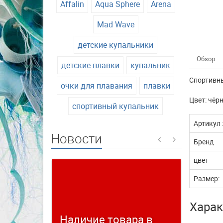
Affalin
Aqua Sphere
Arena
Mad Wave
детские купальники
Обзор
детские плавки
купальник
Спортивны
очки для плавания
плавки
Цвет: чёр
спортивный купальник
Артикул 
Новости
Бренд
цвет
Размер:
Харак
Наличие товара в
Време