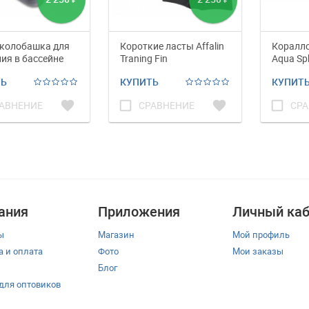
колобашка для
Короткие ласты Affalin
Коралл
ия в бассейне
Traning Fin
Aqua Sp
ve Flow
ТЬ
КУПИТЬ
КУПИТ
favorite
check_box_outline_blank
favorite
check_box_outline_blank
АВНЕНИЕ
СРАВНЕНИЕ
СРА
ания
Приложения
Личный каб
ы
Магазин
Мой профиль
а и оплата
Фото
Мои заказы
Блог
 для оптовиков