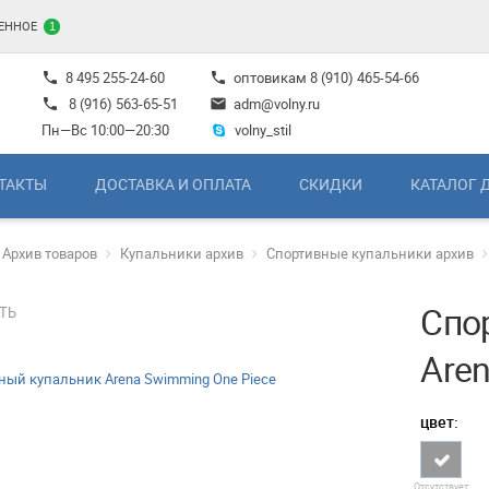
ЕННОЕ
1
8 495 255-24-60
оптовикам
8 (910) 465-54-66
phone
phone
8 (916) 563-65-51
adm@volny.ru
phone
mail
Пн—Вс 10:00—20:30
volny_stil
ТАКТЫ
ДОСТАВКА И ОПЛАТА
СКИДКИ
КАТАЛОГ 
Архив товаров
Купальники архив
Спортивные купальники архив
Спо
ТЬ
Are
цвет:
Отсутствует