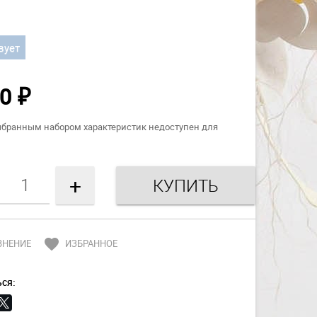
вует
00
₽
ыбранным набором характеристик недоступен для
+
favorite
ВНЕНИЕ
ИЗБРАННОЕ
ся: