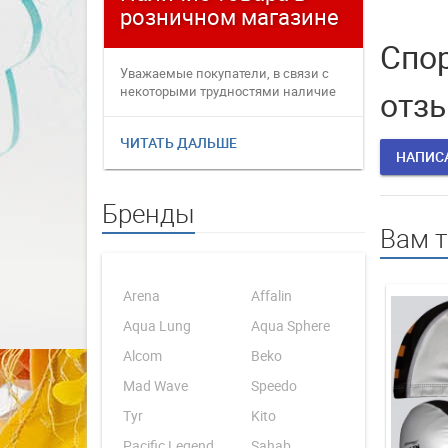
розничном магазине
плате
Спор
Уважаемые покупатели, в связи с
Уважаемые
некоторыми трудностями наличие
переофор
отз
товаров в интернет магаз...
электронн
ЧИТАТЬ ДАЛЬШЕ
ЧИТАТЬ 
НАПИС
Бренды
Вам 
Arena
Affalin
Aqua Lung
Aqua Sphere
Alcom
Beko
Mad Wave
Speedo
Tyr
Kito
Pacific Legend
Sahab