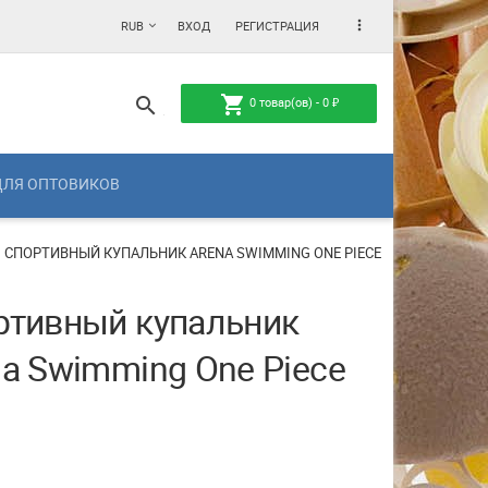
more_vert
RUB
ВХОД
РЕГИСТРАЦИЯ
shopping_cart
search
0
товар(ов) -
0
₽
ДЛЯ ОПТОВИКОВ
СПОРТИВНЫЙ КУПАЛЬНИК ARENA SWIMMING ONE PIECE
ртивный купальник
na Swimming One Piece