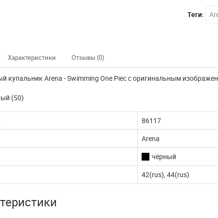
Теги:
Ar
Характеристики
Отзывы (0)
й купальник Arena - Swimming One Piec с оригинальным изображен
ный (50)
:
86117
Arena
чёрный
42(rus), 44(rus)
теристики
нно не доступны
Наш интернет магазин