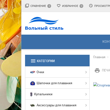
filter_none
favorite_border
access_time
СРАВНЕНИЕ
ИЗБРАННОЕ
ПРОСМОТР
0
0
КОН
Главная
menu
КАТЕГОРИИ
print
ПЕЧА
Очки
Шапочки для плавания
Купальники
Аксессуары для плавания