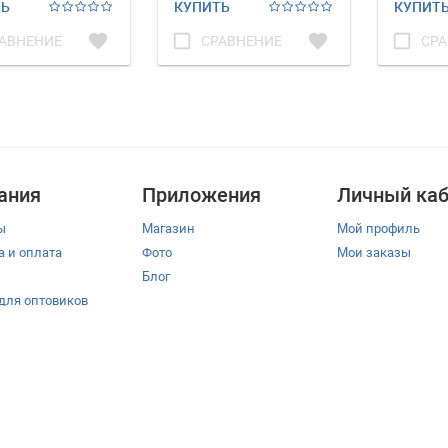
ТЬ
КУПИТЬ
КУПИТ
favorite
check_box_outline_blank
favorite
check_box_outline_blank
АВНЕНИЕ
СРАВНЕНИЕ
СРА
ания
Приложения
Личный каб
ы
Магазин
Мой профиль
а и оплата
Фото
Мои заказы
Блог
 для оптовиков