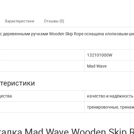
Характеристики
Отзывы (0)
с деревянными ручками Wooden Skip Rope оснащена хлопковым шну
:
132101000W
Mad Wave
теристики
ества
качество и надёжность
тренировочные, тренаж
алка Mad Wave Wooden Skip 
нно не доступны
Наш интернет магазин