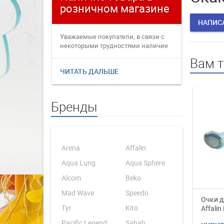
розничном магазине
плате
НАПИС
Уважаемые покупатели, в связи с
Уважаемые
некоторыми трудностями наличие
переофор
товаров в интернет магаз...
электронн
Вам 
ЧИТАТЬ ДАЛЬШЕ
ЧИТАТЬ 
Бренды
Arena
Affalin
Aqua Lung
Aqua Sphere
Alcom
Beko
Mad Wave
Speedo
Очки д
Tyr
Kito
Affalin
Pacific Legend
Sahab