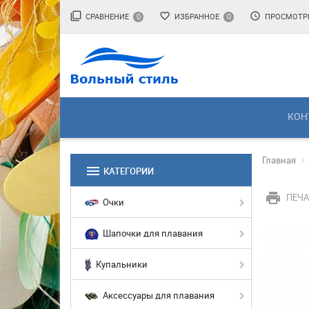
filter_none
favorite_border
access_time
СРАВНЕНИЕ
ИЗБРАННОЕ
ПРОСМОТР
0
0
КОН
Главная
menu
КАТЕГОРИИ
print
ПЕЧА
Очки
Шапочки для плавания
Купальники
Аксессуары для плавания