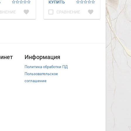
Ь
КУПИТЬ
КУПИТЬ
favorite
check_box_outline_blank
favorite
check_box_outline_blank
ВНЕНИЕ
СРАВНЕНИЕ
СРА
инет
Информация
Политика обработки ПД
Пользовательское
соглашение