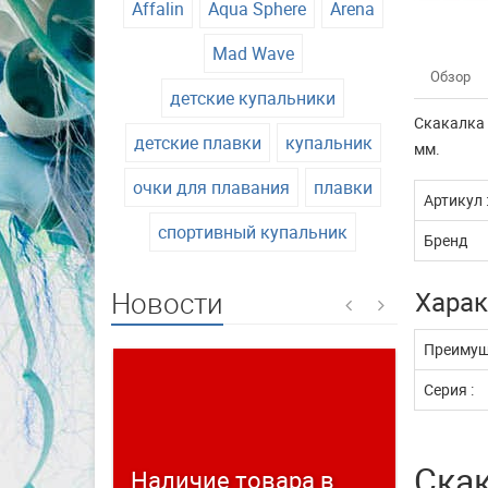
Affalin
Aqua Sphere
Arena
Mad Wave
Обзор
детские купальники
Скакалка 
детские плавки
купальник
мм.
очки для плавания
плавки
Артикул 
спортивный купальник
Бренд
Новости
Харак
Преимущ
Серия :
Скак
Наличие товара в
Време