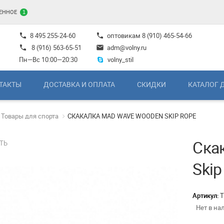
ЕННОЕ
1
8 495 255-24-60
оптовикам
8 (910) 465-54-66
phone
phone
8 (916) 563-65-51
adm@volny.ru
phone
mail
Пн—Вс 10:00—20:30
volny_stil
ТАКТЫ
ДОСТАВКА И ОПЛАТА
СКИДКИ
КАТАЛОГ 
Товары для спорта
СКАКАЛКА MAD WAVE WOODEN SKIP ROPE
Ска
ТЬ
Skip
Артикул:
Т
Нет в на