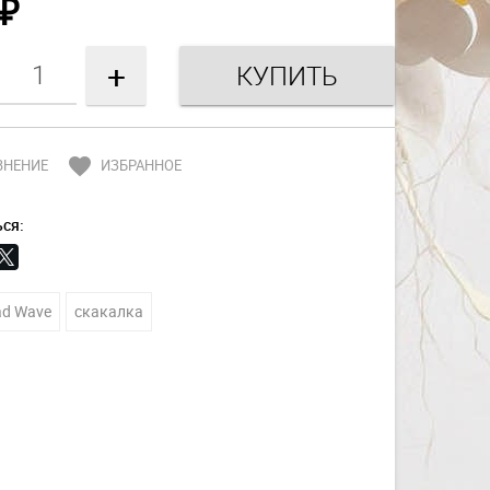
₽
+
favorite
ВНЕНИЕ
ИЗБРАННОЕ
ся:
d Wave
скакалка