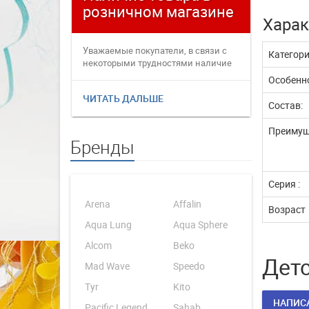
розничном магазине
плате
Харак
Уважаемые покупатели, в связи с
Уважаемые
Категор
некоторыми трудностями наличие
переофор
товаров в интернет магаз...
электронн
Особенно
ЧИТАТЬ ДАЛЬШЕ
ЧИТАТЬ 
Состав:
Преимущ
Бренды
Серия :
Arena
Affalin
Возраст
Aqua Lung
Aqua Sphere
Alcom
Beko
Детс
Mad Wave
Speedo
Tyr
Kito
НАПИС
Pacific Legend
Sahab