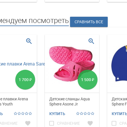
мендуем посмотреть
zoom_in
zoom_in
1 700
1 500
₽
₽
е плавки Arena
Детские сланцы Aqua
Детская
s Youth
Sphere Asone Jr
Sphere F
ТЬ
КУПИТЬ
КУПИТ
favorite
check_box_outline_blank
favorite
check_box_outline_blank
АВНЕНИЕ
СРАВНЕНИЕ
СРА