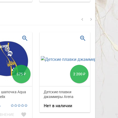
zoom_in
zoom_in
675
2 200
₽
₽
 шапочка Aqua
Детские плавки
плавки д
elix
джаммеры Arena
Murales Y
Woodblock Jr. jammer
Нет в наличии
Нет в н
Ь
favorite
ВНЕНИЕ