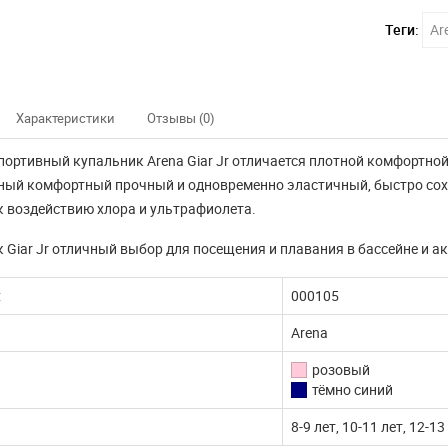
Теги:
Ar
Характеристики
Отзывы (0)
портивный купальник Arena Giar Jr отличается плотной комфортной
ый комфортный прочный и одновременно эластичный, быстро сохне
к воздействию хлора и ультрафиолета.
 Giar Jr
отличный выбор для посещения и плавания в бассейне и ак
:
000105
Arena
розовый
тёмно синий
8-9 лет, 10-11 лет, 12-13
нно не доступны
Наш интернет магазин