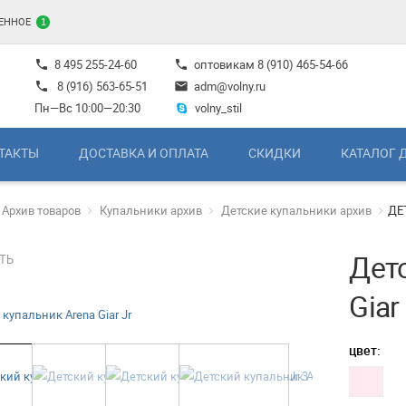
ЕННОЕ
1
8 495 255-24-60
оптовикам
8 (910) 465-54-66
phone
phone
8 (916) 563-65-51
adm@volny.ru
phone
mail
Пн—Вс 10:00—20:30
volny_stil
ТАКТЫ
ДОСТАВКА И ОПЛАТА
СКИДКИ
КАТАЛОГ 
Архив товаров
Купальники архив
Детские купальники архив
ДЕ
Дет
ТЬ
Giar
цвет: