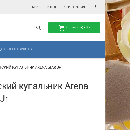
more_vert
RUB
ВХОД
РЕГИСТРАЦИЯ
shopping_cart
search
0
товар(ов) -
0
₽
ДЛЯ ОПТОВИКОВ
ТСКИЙ КУПАЛЬНИК ARENA GIAR JR
ский купальник Arena
 Jr