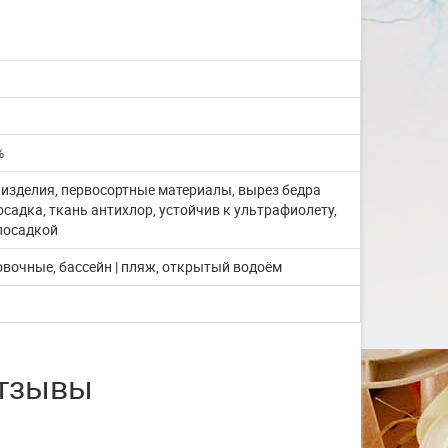
со с...
Изготовление на заказ шапочек для
плавания со своим логотипом или
рисунком. ...
ЧИТАТЬ ДАЛЬШЕ
%
 изделия, первосортные материалы, вырез бедра
садка, ткань антихлор, устойчив к ультрафиолету,
посадкой
ровочные, бассейн | пляж, открытый водоём
отзывы