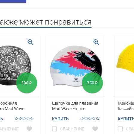
также может понравиться
zoom_in
zoom_in
500
750
₽
₽
торонняя
Шапочка для плавания
Женска
ка Mad Wave
Mad Wave Empire
бассейн
 Flora
Hawaii 
ТЬ
КУПИТЬ
КУПИТ
favorite
check_box_outline_blank
favorite
check_box_outline_blank
АВНЕНИЕ
СРАВНЕНИЕ
СРА