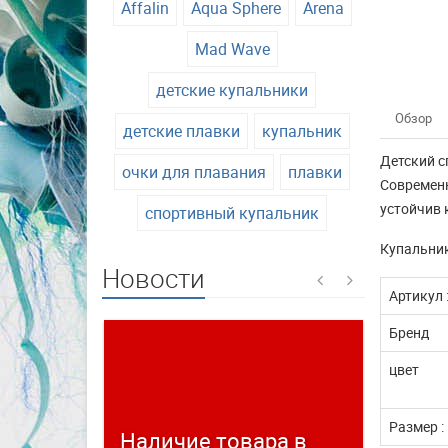
Affalin
Aqua Sphere
Arena
Mad Wave
детские купальники
Обзор
детские плавки
купальник
Детский с
очки для плавания
плавки
Современн
устойчив 
спортивный купальник
Купальник
Новости
Артикул 
Бренд
цвет
Размер :
Наличие товара в
Време