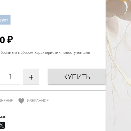
вует
00
₽
ыбранным набором характеристик недоступен для
+
favorite
ВНЕНИЕ
ИЗБРАННОЕ
ся: