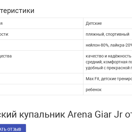
жи через ЮКассу
работает
теристики
 покупатели! В связи с
В эти сложные дни, наш интернет
ия
Детские
млением документов,
магазин продолжает работать. Мы с
ые платежи через п...
удовольствием выпол...
сти:
пляжный, спортивный
ДАЛЬШЕ
ЧИТАТЬ ДАЛЬШЕ
нейлон-80%, лайкра-20
ества
качество и надёжность
средний, комфортная по
удобный с прекрасной 
Max Fit, детские трени
ребенок
кий купальник Arena Giar Jr 
АТЬ ОТЗЫВ