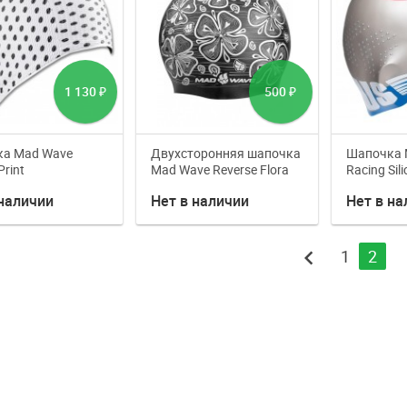
1 130
500
₽
₽
а Mad Wave
Двухсторонняя шапочка
Шапочка 
Print
Mad Wave Reverse Flora
Racing Sil
 наличии
Нет в наличии
Нет в на
chevron_left
1
2