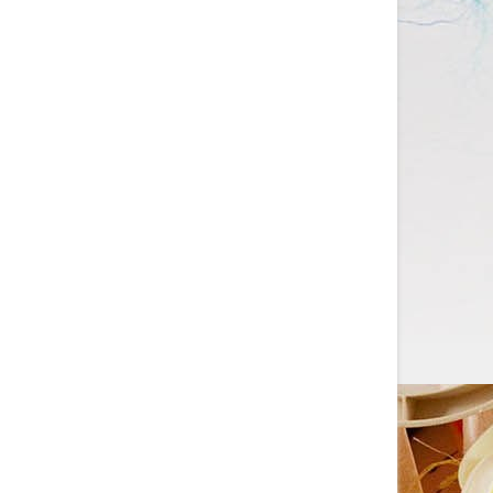
Изготовление на заказ
шапочек для плавания
со с...
Изготовление на заказ шапочек для
плавания со своим логотипом или
рисунком. ...
ЧИТАТЬ ДАЛЬШЕ