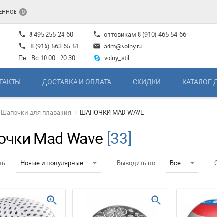
ЕННОЕ
0
8 495 255-24-60
оптовикам
8 (910) 465-54-66
phone
phone
8 (916) 563-65-51
adm@volny.ru
phone
mail
Пн—Вс 10:00—20:30
volny_stil
ТАКТЫ
ДОСТАВКА И ОПЛАТА
СКИДКИ
КАТАЛОГ 
Шапочки для плавания
ШАПОЧКИ MAD WAVE
очки Mad Wave
[33]
ть:
Новые и популярные
Выводить по:
Все
zoom_in
zoom_in