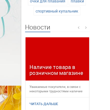
очки для плавания
плавки
спортивный купальник
Новости
Наличие товара в
Време
розничном магазине
плате
Уважаемые покупатели, в связи с
Уважаемые
некоторыми трудностями наличие
переофор
товаров в интернет магаз...
электронн
ЧИТАТЬ ДАЛЬШЕ
ЧИТАТЬ 