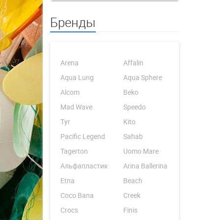
Бренды
Arena
Affalin
Aqua Lung
Aqua Sphere
Alcom
Beko
Mad Wave
Speedo
Tyr
Kito
Pacific Legend
Sahab
Tagerton
Uomo Mare
Альфапластик
Arina Ballerina
Etna
Beach
Coco Bana
Creek
Crocs
Finis