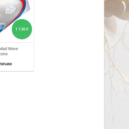
1 130
₽
Mad Wave
icone
личии