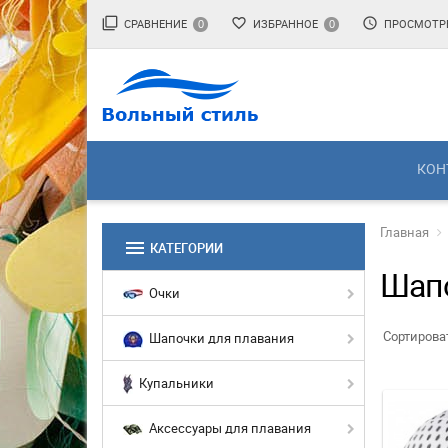
filter_none
favorite_border
access_time
СРАВНЕНИЕ
ИЗБРАННОЕ
ПРОСМОТР
0
0
КОН
Главная
menu
КАТЕГОРИИ
Шап
Очки
Сортирова
Шапочки для плавания
Купальники
Аксессуары для плавания