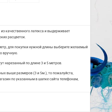
а из качественного латекса и выдерживает
рких расцветок.
 метр, для покупки нужной длины выберите желаемый
о вручную.
т нарезанный по длине 3 и 5 метров.
ых выше размеров (3 и 5м.), то пожалуйста,
магазин по указанным в шапке сайта телефонам,
Изготовление на заказ
шапочек для плавания