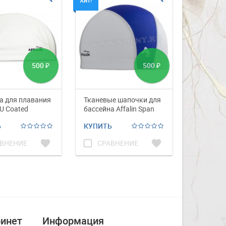
Хит!
500
500
₽
₽
 для плавания
Тканевые шапочки для
Шапочка 
PU Coated
бассейна Affalin Span
Affalin - 
Adult
silicon
Ь
КУПИТЬ
КУПИТЬ
favorite
check_box_outline_blank
favorite
check_box_outline_blank
ВНЕНИЕ
СРАВНЕНИЕ
СРА
инет
Информация