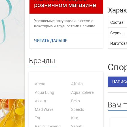
розничном магазине
плате
Харак
Уважаемые покупатели, в связи с
Уважаемые
Состав:
некоторыми трудностями наличие
переофор
товаров в интернет магаз...
электронн
Серия :
ЧИТАТЬ ДАЛЬШЕ
ЧИТАТЬ 
Изготовл
Бренды
Спор
НАПИС
Arena
Affalin
Aqua Lung
Aqua Sphere
Alcom
Beko
Вам 
Mad Wave
Speedo
Tyr
Kito
Pacific Legend
Sahab