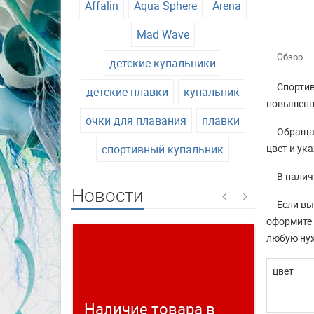
Affalin
Aqua Sphere
Arena
Mad Wave
Обзор
детские купальники
Спортив
детские плавки
купальник
повышенны
очки для плавания
плавки
Обращае
спортивный купальник
цвет и ук
В налич
Новости
Если вы
оформите 
любую нуж
цвет
Наличие товара в
Време