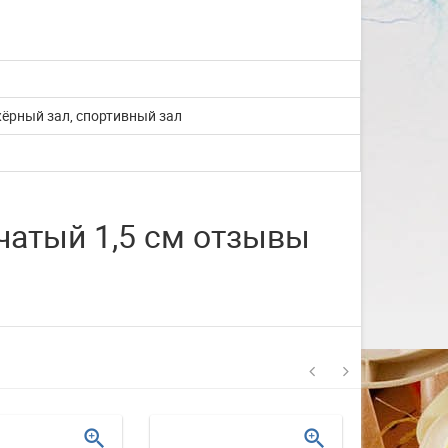
со с...
Изготовление на заказ шапочек для
плавания со своим логотипом или
рисунком. ...
ёрный зал, спортивный зал
ЧИТАТЬ ДАЛЬШЕ
чатый 1,5 см отзывы
zoom_in
zoom_in