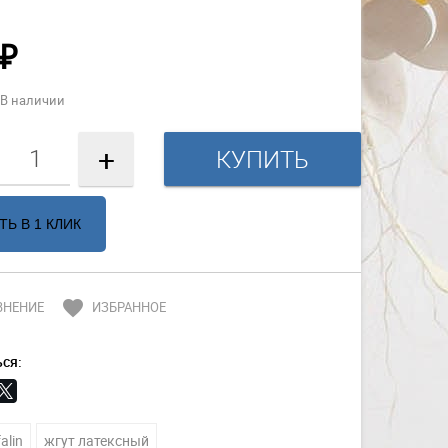
₽
В наличии
+
ТЬ В 1 КЛИК
favorite
ВНЕНИЕ
ИЗБРАННОЕ
ся:
alin
жгут латексный