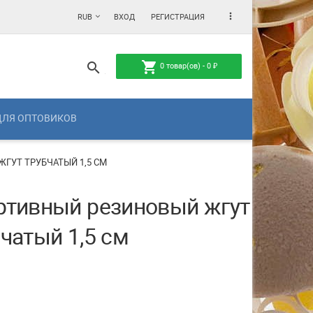
more_vert
RUB
ВХОД
РЕГИСТРАЦИЯ
shopping_cart
search
0
товар(ов) -
0
₽
ДЛЯ ОПТОВИКОВ
ГУТ ТРУБЧАТЫЙ 1,5 СМ
ртивный резиновый жгут
чатый 1,5 см