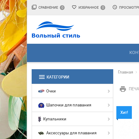
filter_none
favorite_border
access_time
СРАВНЕНИЕ
ИЗБРАННОЕ
ПРОСМОТР
0
0
КОН
Главная
menu
КАТЕГОРИИ
print
ПЕЧА
Очки
Шапочки для плавания
Хит!
Купальники
Аксессуары для плавания