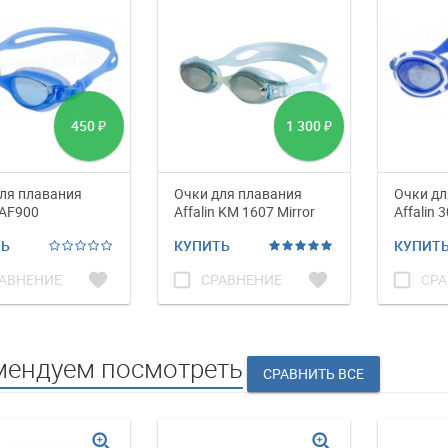
450
1 300
₽
₽
ля плавания
Очки для плавания
Очки дл
 AF900
Affalin KM 1607 Mirror
Affalin 
ТЬ
КУПИТЬ
КУПИТ
favorite
check_box_outline_blank
favorite
check_box_outline_blank
АВНЕНИЕ
СРАВНЕНИЕ
СРА
мендуем посмотреть
zoom_in
zoom_in