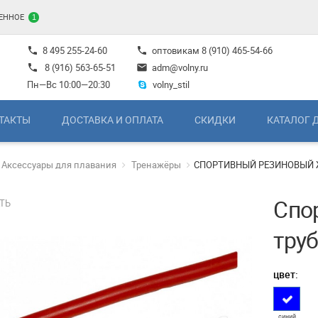
ЕННОЕ
1
8 495 255-24-60
оптовикам
8 (910) 465-54-66
phone
phone
8 (916) 563-65-51
adm@volny.ru
phone
mail
Пн—Вс 10:00—20:30
volny_stil
ТАКТЫ
ДОСТАВКА И ОПЛАТА
СКИДКИ
КАТАЛОГ 
Аксессуары для плавания
Тренажёры
СПОРТИВНЫЙ РЕЗИНОВЫЙ Ж
Спо
ТЬ
труб
цвет:
синий