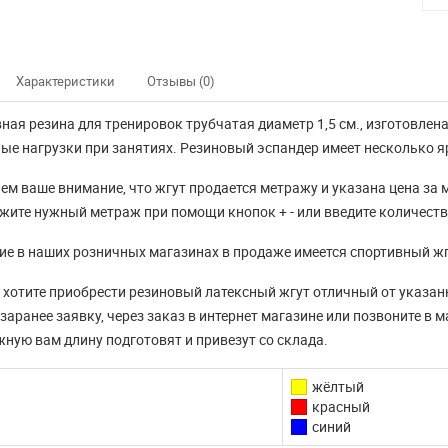
Характеристики
Отзывы (0)
ная резина для тренировок трубчатая диаметр 1,5 см., изготовлен
е нагрузки при занятиях. Резиновый эспандер имеет несколько я
м ваше внимание, что жгут продается метражу и указана цена за
ажите нужный метраж при помощи кнопок + - или введите количеств
ие в наших розничных магазинах в продаже имеется спортивный жгу
 хотите приобрести резиновый латексный жгут отличный от указанн
заранее заявку, через заказ в интернет магазине или позвоните в 
ную вам длину подготовят и привезут со склада.
жёлтый
красный
синий
нно не доступны
Наш интернет магазин