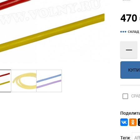
470
склад
—
КУПИ
check_box_outline_blank
СРА
Поделить
Теги:
Aff