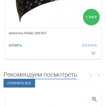
1 200
₽
Шапочка Affalin 298 RST
КУПИТЬ
favorite
Рекомендуем посмотреть
zoom_in