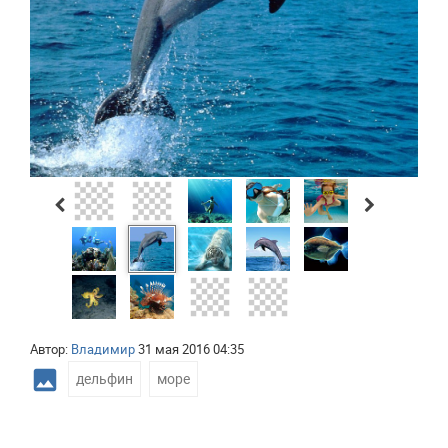
Автор:
Владимир
31 мая 2016 04:35
photo
дельфин
,
море