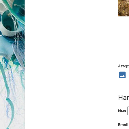
Автор
photo
На
Имя
Email