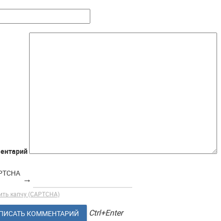
ентарий
→
ить капчу (CAPTCHA)
Ctrl+Enter