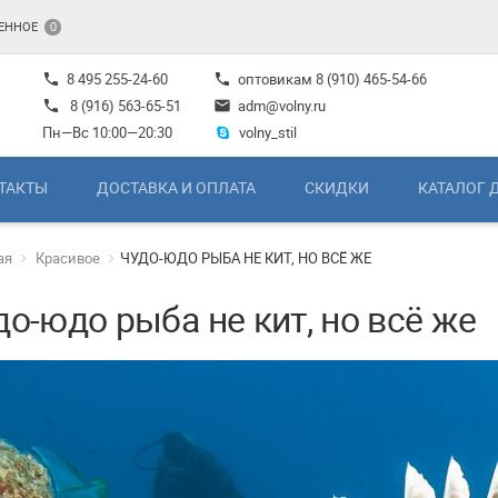
ЕННОЕ
0
8 495 255-24-60
оптовикам
8 (910) 465-54-66
phone
phone
8 (916) 563-65-51
adm@volny.ru
phone
mail
Пн—Вс 10:00—20:30
volny_stil
ТАКТЫ
ДОСТАВКА И ОПЛАТА
СКИДКИ
КАТАЛОГ 
ая
Красивое
ЧУДО-ЮДО РЫБА НЕ КИТ, НО ВСЁ ЖЕ
до-юдо рыба не кит, но всё же