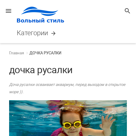
menu
search
Категории
arrow_forward
Главная
ДОЧКА РУСАЛКИ
дочка русалки
Доча русалки осваивает аквариум, перед выходом в открытое
море )).