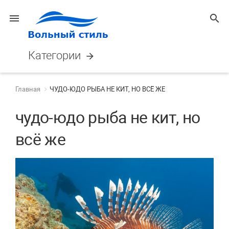
menu
search
Категории
arrow_forward
Главная
ЧУДО-ЮДО РЫБА НЕ КИТ, НО ВСЁ ЖЕ
чудо-юдо рыба не кит, но
всё же