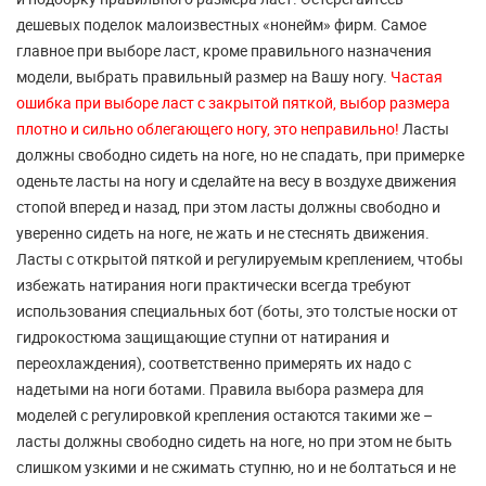
дешевых поделок малоизвестных «нонейм» фирм. Самое
главное при выборе ласт, кроме правильного назначения
модели, выбрать правильный размер на Вашу ногу.
Частая
ошибка при выборе ласт с закрытой пяткой, выбор размера
плотно и сильно облегающего ногу, это неправильно!
Ласты
должны свободно сидеть на ноге, но не спадать, при примерке
оденьте ласты на ногу и сделайте на весу в воздухе движения
стопой вперед и назад, при этом ласты должны свободно и
уверенно сидеть на ноге, не жать и не стеснять движения.
Ласты с открытой пяткой и регулируемым креплением, чтобы
избежать натирания ноги практически всегда требуют
использования специальных бот (боты, это толстые носки от
гидрокостюма защищающие ступни от натирания и
переохлаждения), соответственно примерять их надо с
надетыми на ноги ботами. Правила выбора размера для
моделей с регулировкой крепления остаются такими же –
ласты должны свободно сидеть на ноге, но при этом не быть
слишком узкими и не сжимать ступню, но и не болтаться и не