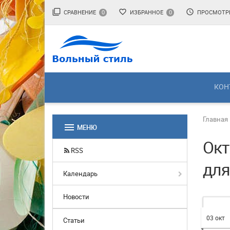
filter_none
favorite_border
access_time
СРАВНЕНИЕ
ИЗБРАННОЕ
ПРОСМОТР
0
0
КОН
Главная
menu
МЕНЮ
Окт
RSS
для
Календарь
Новости
03 окт
Статьи