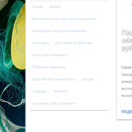
Sahab
акция!
Вольный стиль доставка курьером
Га
выбираем очки для плавания
об
доставка
Доставка по Москве
ру
очки для плавания
Работа в карантин
Гавай
празд
российская символика
скидки
рожда
всплы
сланцы
тапочки
ясног
шапочки для плавания
ПОД