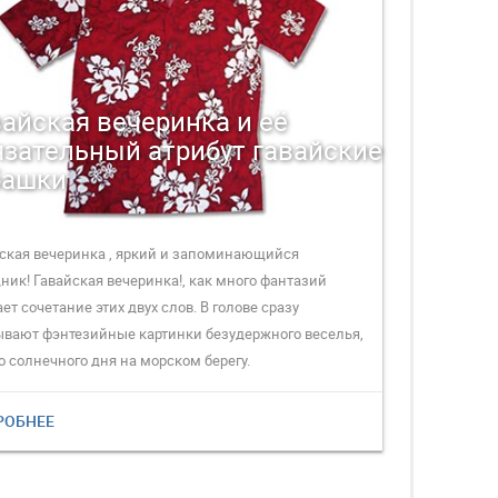
вайская вечеринка и её
язательный атрибут гавайские
башки
ская вечеринка , яркий и запоминающийся
ник! Гавайская вечеринка!, как много фантазий
ет сочетание этих двух слов. В голове сразу
вают фэнтезийные картинки безудержного веселья,
о солнечного дня на морском берегу.
РОБНЕЕ