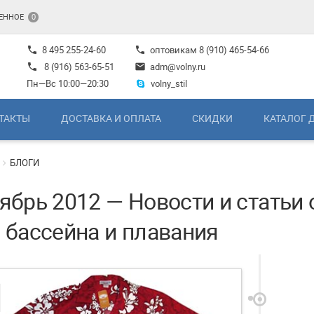
ЕННОЕ
0
8 495 255-24-60
оптовикам
8 (910) 465-54-66
phone
phone
8 (916) 563-65-51
adm@volny.ru
phone
mail
Пн—Вс 10:00—20:30
volny_stil
ТАКТЫ
ДОСТАВКА И ОПЛАТА
СКИДКИ
КАТАЛОГ 
БЛОГИ
ябрь 2012 — Новости и статьи 
 бассейна и плавания