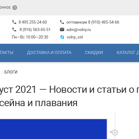
ЕННОЕ
0
8 495 255-24-60
оптовикам
8 (910) 465-54-66
phone
phone
8 (916) 563-65-51
adm@volny.ru
phone
mail
Пн—Вс 10:00—20:30
volny_stil
ТАКТЫ
ДОСТАВКА И ОПЛАТА
СКИДКИ
КАТАЛОГ 
БЛОГИ
уст 2021 — Новости и статьи о
сейна и плавания