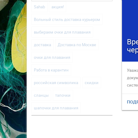
Sahab
акция!
Вольный стиль доставка курьером
выбираем очки для плавания
Вр
доставка
Доставка по Москве
че
очки для плавания
Работа в карантин
Уважа
докум
российская символика
скидки
систе
сланцы
тапочки
ПОД
шапочки для плавания