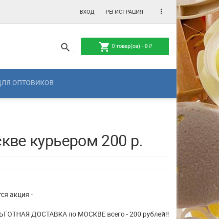
more_vert
ВХОД
РЕГИСТРАЦИЯ
shopping_cart
search
0
товар(ов) -
0
₽
ДЛЯ ОПТОВИКОВ
кве курьером 200 р.
ся акция -
 ЛЬГОТНАЯ ДОСТАВКА по МОСКВЕ всего - 200 рублей!!