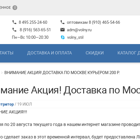
ЕННОЕ
0
8 495 255-24-60
оптовикам
8 (910) 465-54-66
phone
phone
8 (916) 563-65-51
adm@volny.ru
phone
mail
Пн—Вс 10:00—20:30
volny_stil
ТАКТЫ
ДОСТАВКА И ОПЛАТА
СКИДКИ
КАТАЛОГ 
ВНИМАНИЕ АКЦИЯ! ДОСТАВКА ПО МОСКВЕ КУРЬЕРОМ 200 Р.
мание Акция! Доставка по Мос
тратор
/ 19 ИЮЛ
ИЕ АКЦИЯ!!!
ля по 20 августа текущего года в нашем интернет магазине проводит
то сделает заказ в этот временной интервал, будет предоставлена