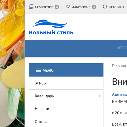
filter_none
favorite_border
access_time
СРАВНЕНИЕ
ИЗБРАННОЕ
ПРОСМОТР
0
0
КОН
Главная
menu
МЕНЮ
Вни
RSS
Админис
Календарь
ВНИМАН
Новости
с 20 ию
Статьи
Всем, к