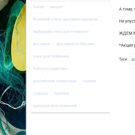
Sahab
акция!
А тому,
Вольный стиль доставка курьером
Не упус
выбираем очки для плавания
ЖДЕМ В
доставка
Доставка по Москве
*Акция 
очки для плавания
Теги:
д
Работа в карантин
российская символика
скидки
сланцы
тапочки
шапочки для плавания