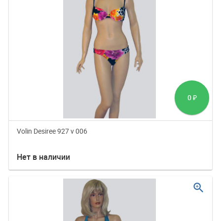
0
₽
Volin Desiree 927 v 006
Нет в наличии
zoom_in