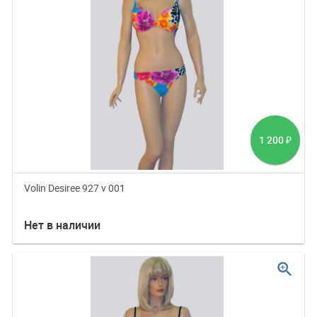
1 200
₽
Volin Desiree 927 v 001
Нет в наличии
zoom_in