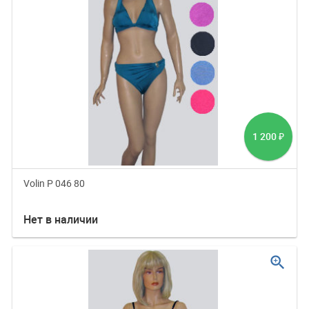
1 200
₽
Volin P 046 80
Нет в наличии
zoom_in