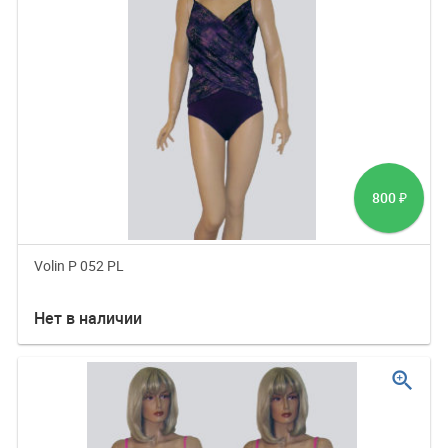
800
₽
Volin P 052 PL
Нет в наличии
zoom_in